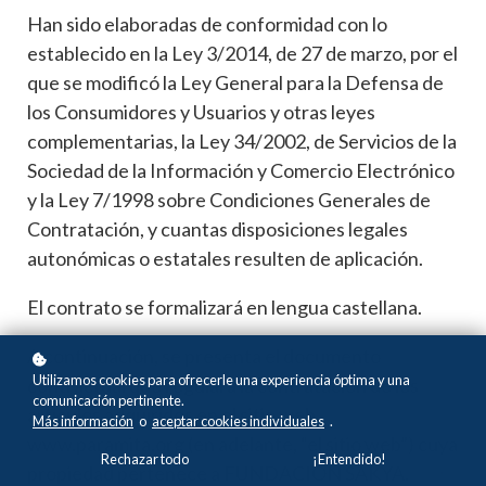
Han sido elaboradas de conformidad con lo
establecido en la Ley 3/2014, de 27 de marzo, por el
que se modificó la Ley General para la Defensa de
los Consumidores y Usuarios y otras leyes
complementarias, la Ley 34/2002, de Servicios de la
Sociedad de la Información y Comercio Electrónico
y la Ley 7/1998 sobre Condiciones Generales de
Contratación, y cuantas disposiciones legales
autonómicas o estatales resulten de aplicación.
El contrato se formalizará en lengua castellana.
A continuación, se presenta el documento
Utilizamos cookies para ofrecerle una experiencia óptima y una
contractual que regulará la contratación de los
comunicación pertinente.
artículos adquiridos en el sitio web
Más información
o
aceptar cookies individuales
.
www.paramita.org (en adelante, “el sitio web”) cuya
Rechazar todo
¡Entendido!
propiedad pertenece a FUNDACIÓN SAKYA.