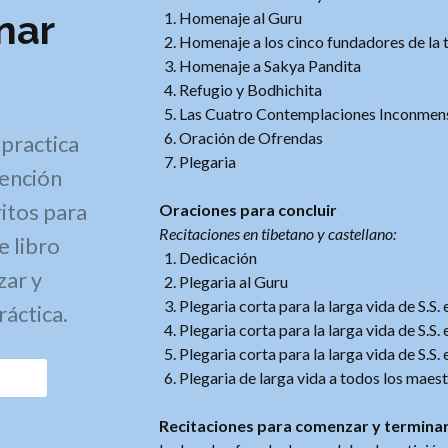
nar
Homenaje al Guru
Homenaje a los cinco fundadores de la 
Homenaje a Sakya Pandita
Refugio y Bodhichita
Las Cuatro Contemplaciones Inconmen
Oración de Ofrendas
practica
Plegaria
tención
itos para
Oraciones para concluir
Recitaciones en tibetano y castellano:
e libro
Dedicación
zar y
Plegaria al Guru
Plegaria corta para la larga vida de S.S.
ráctica.
Plegaria corta para la larga vida de S.S.
Plegaria corta para la larga vida de S.S.
Plegaria de larga vida a todos los maes
Recitaciones para comenzar y termina