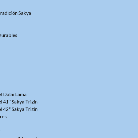
tradición Sakya
surables
 el Dalai Lama
 el 41º Sakya Trizin
 el 42º Sakya Trizin
tros
r