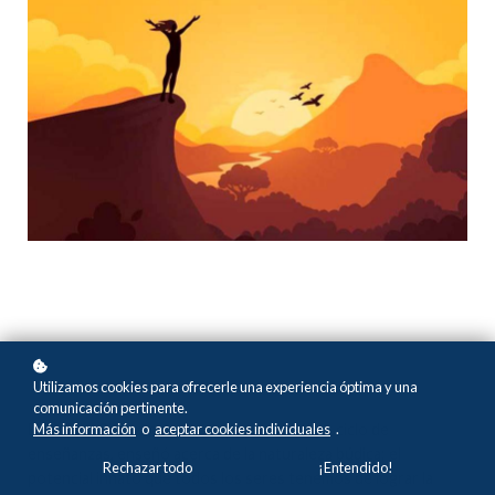
Utilizamos cookies para ofrecerle una experiencia óptima y una
comunicación pertinente.
El Buddha Shakyamuni, en su tercer y último ciclo de
Más información
o
aceptar cookies individuales
.
enseñanzas, enseñó acerca de la naturaleza búdica: el
Rechazar todo
¡Entendido!
potencial innato que todos los seres tenemos de lograr la