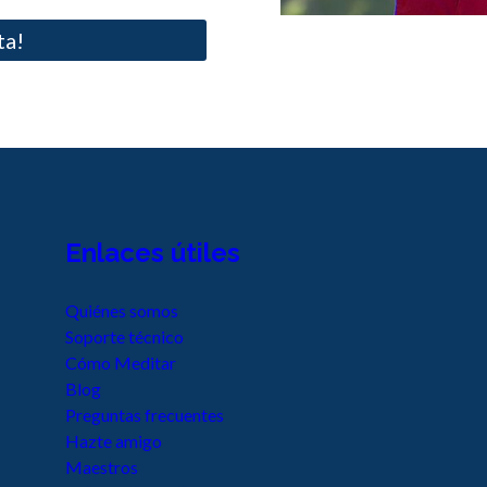
ta!
Enlaces útiles
Quiénes somos
Soporte técnico
Cómo Meditar
Blog
Preguntas frecuentes
Hazte amigo
Maestros